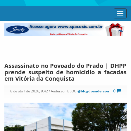
Toggl
navig
Assassinato no Povoado do Prado | DHPP
prende suspeito de homicídio a facadas
em Vitória da Conquista
0
8 de abril de 2026, 9:42
/ Anderson BLOG
@blogdoanderson