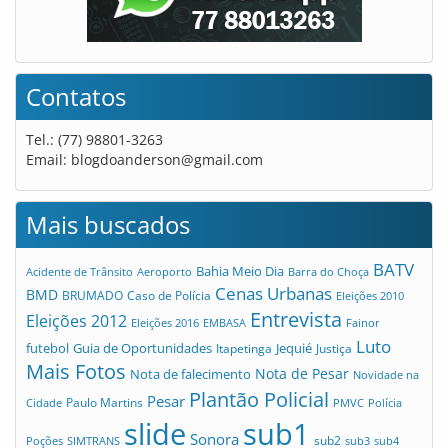
Contatos
Tel.: (77) 98801-3263
Email:
blogdoanderson@gmail.com
Mais buscados
BATV
Bahia Meio Dia
Acidente de Trânsito
Aeroporto
Barra do Choça
Cenas Urbanas
BMD
Caso de Polícia
BRUMADO
Eleições 2010
Entrevista
Eleições 2012
Eleições 2016
EMBASA
Fainor
Luto
futebol
Guia de Oportunidades
Jequié
Itapetinga
Justiça
Mais Fotos
Nota de Pesar
Nota de falecimento
Novidade na
Plantão Policial
Pesar
Cidade
Paulo Martins
PMVC
Polícia
slide
sub1
Sonora
sub2
Poções
SIMTRANS
sub3
sub4