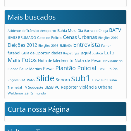
Mais buscados
BATV
Bahia Meio Dia
Acidente de Trânsito
Aeroporto
Barra do Choça
Cenas Urbanas
BMD
Caso de Polícia
BRUMADO
Eleições 2010
Entrevista
Eleições 2012
Eleições 2016
EMBASA
Fainor
Luto
futebol
Guia de Oportunidades
Jequié
Itapetinga
Justiça
Mais Fotos
Nota de Pesar
Nota de falecimento
Novidade na
Plantão Policial
Pesar
Cidade
Paulo Martins
PMVC
Polícia
slide
sub1
Sonora
sub2
Poções
SIMTRANS
sub3
sub4
VC Repórter
Violência Urbana
UESB
TV Sudoeste
Tremedal
Waldenor
Zé Raimundo
Curta nossa Página