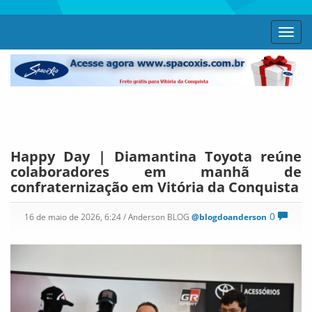
Toggl
navig
Happy Day | Diamantina Toyota reúne
colaboradores em manhã de
confraternização em Vitória da Conquista
0
16 de maio de 2026, 6:24
/ Anderson BLOG
@blogdoanderson