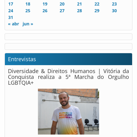
17
18
19
20
21
22
23
24
25
26
27
28
29
30
31
« abr
jun »
Entrevistas
Diversidade & Direitos Humanos | Vitória da
Conquista realiza a 5ª Marcha do Orgulho
LGBTQIA+