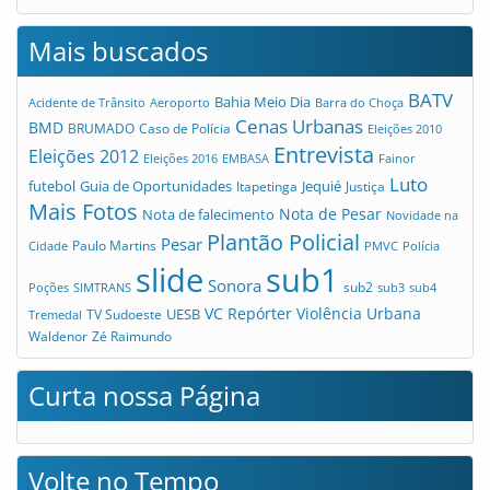
Mais buscados
BATV
Bahia Meio Dia
Acidente de Trânsito
Aeroporto
Barra do Choça
Cenas Urbanas
BMD
Caso de Polícia
BRUMADO
Eleições 2010
Entrevista
Eleições 2012
Eleições 2016
EMBASA
Fainor
Luto
futebol
Guia de Oportunidades
Jequié
Itapetinga
Justiça
Mais Fotos
Nota de Pesar
Nota de falecimento
Novidade na
Plantão Policial
Pesar
Cidade
Paulo Martins
PMVC
Polícia
slide
sub1
Sonora
sub2
Poções
SIMTRANS
sub3
sub4
VC Repórter
Violência Urbana
UESB
TV Sudoeste
Tremedal
Waldenor
Zé Raimundo
Curta nossa Página
Volte no Tempo