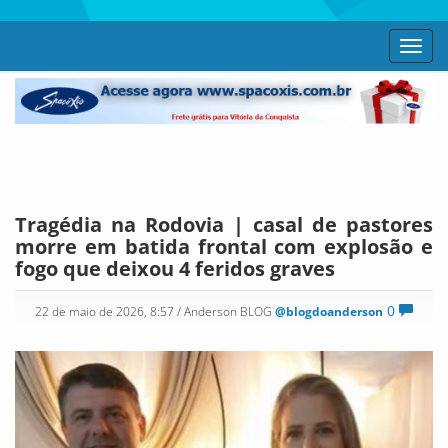
Toggl
navig
Tragédia na Rodovia | casal de pastores
morre em batida frontal com explosão e
fogo que deixou 4 feridos graves
0
22 de maio de 2026, 8:57
/ Anderson BLOG
@blogdoanderson