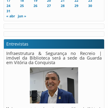
17
18
19
20
21
22
23
24
25
26
27
28
29
30
31
« abr
jun »
Entrevistas
Infraestrutura & Segurança no Recreio |
imóvel da Biblioteca será a sede da Guarda
em Vitória da Conquista