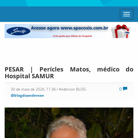
Toggl
navig
PESAR | Perícles Matos, médico do
Hospital SAMUR
0
30 de maio de 2026, 11:36
/ Anderson BLOG
@blogdoanderson