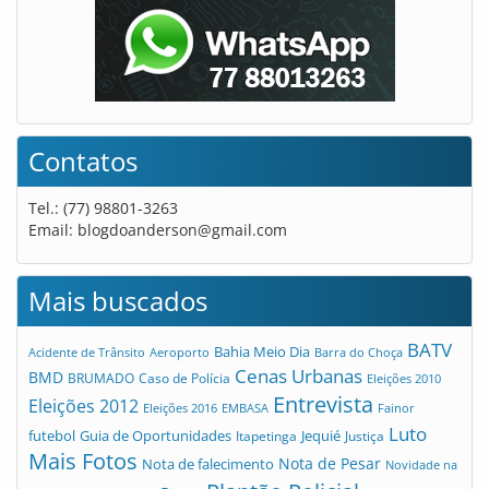
Contatos
Tel.: (77) 98801-3263
Email:
blogdoanderson@gmail.com
Mais buscados
BATV
Bahia Meio Dia
Acidente de Trânsito
Aeroporto
Barra do Choça
Cenas Urbanas
BMD
Caso de Polícia
BRUMADO
Eleições 2010
Entrevista
Eleições 2012
Eleições 2016
EMBASA
Fainor
Luto
futebol
Guia de Oportunidades
Jequié
Itapetinga
Justiça
Mais Fotos
Nota de Pesar
Nota de falecimento
Novidade na