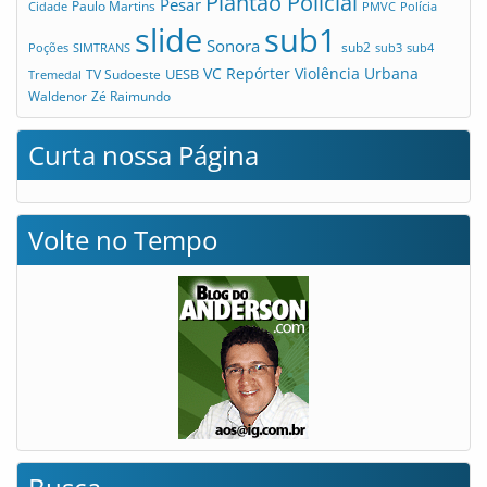
Plantão Policial
Pesar
Cidade
Paulo Martins
PMVC
Polícia
slide
sub1
Sonora
sub2
Poções
SIMTRANS
sub3
sub4
VC Repórter
Violência Urbana
UESB
TV Sudoeste
Tremedal
Waldenor
Zé Raimundo
Curta nossa Página
Volte no Tempo