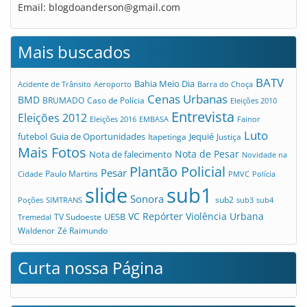
Email:
blogdoanderson@gmail.com
Mais buscados
BATV
Bahia Meio Dia
Acidente de Trânsito
Aeroporto
Barra do Choça
Cenas Urbanas
BMD
Caso de Polícia
BRUMADO
Eleições 2010
Entrevista
Eleições 2012
Eleições 2016
EMBASA
Fainor
Luto
futebol
Guia de Oportunidades
Jequié
Itapetinga
Justiça
Mais Fotos
Nota de Pesar
Nota de falecimento
Novidade na
Plantão Policial
Pesar
Cidade
Paulo Martins
PMVC
Polícia
slide
sub1
Sonora
sub2
Poções
SIMTRANS
sub3
sub4
VC Repórter
Violência Urbana
UESB
TV Sudoeste
Tremedal
Waldenor
Zé Raimundo
Curta nossa Página