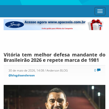
Toggl
navig
Vitória tem melhor defesa mandante do
Brasileirão 2026 e repete marca de 1981
0
30 de maio de 2026, 14:08
/ Anderson BLOG
@blogdoanderson