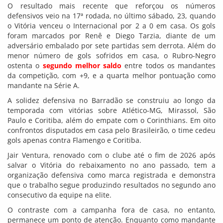
O resultado mais recente que reforçou os números
defensivos veio na 17ª rodada, no último sábado, 23, quando
o Vitória venceu o Internacional por 2 a 0 em casa. Os gols
foram marcados por Renê e Diego Tarzia, diante de um
adversário embalado por sete partidas sem derrota. Além do
menor número de gols sofridos em casa, o Rubro-Negro
ostenta o
segundo melhor saldo
entre todos os mandantes
da competição, com +9, e a quarta melhor pontuação como
mandante na Série A.
A solidez defensiva no Barradão se construiu ao longo da
temporada com vitórias sobre Atlético-MG, Mirassol, São
Paulo e Coritiba, além do empate com o Corinthians. Em oito
confrontos disputados em casa pelo Brasileirão, o time cedeu
gols apenas contra Flamengo e Coritiba.
Jair Ventura, renovado com o clube até o fim de 2026 após
salvar o Vitória do rebaixamento no ano passado, tem a
organização defensiva como marca registrada e demonstra
que o trabalho segue produzindo resultados no segundo ano
consecutivo da equipe na elite.
O contraste com a campanha fora de casa, no entanto,
permanece um ponto de atenção. Enquanto como mandante