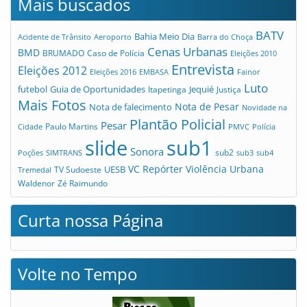
Mais buscados
BATV
Bahia Meio Dia
Acidente de Trânsito
Aeroporto
Barra do Choça
Cenas Urbanas
BMD
Caso de Polícia
BRUMADO
Eleições 2010
Entrevista
Eleições 2012
Eleições 2016
EMBASA
Fainor
Luto
futebol
Guia de Oportunidades
Jequié
Itapetinga
Justiça
Mais Fotos
Nota de Pesar
Nota de falecimento
Novidade na
Plantão Policial
Pesar
Cidade
Paulo Martins
PMVC
Polícia
slide
sub1
Sonora
sub2
Poções
SIMTRANS
sub3
sub4
VC Repórter
Violência Urbana
UESB
TV Sudoeste
Tremedal
Waldenor
Zé Raimundo
Curta nossa Página
Volte no Tempo