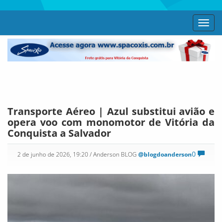
Toggl
navig
Transporte Aéreo | Azul substitui avião e
opera voo com monomotor de Vitória da
Conquista a Salvador
0
2 de junho de 2026, 19:20
/ Anderson BLOG
@blogdoanderson