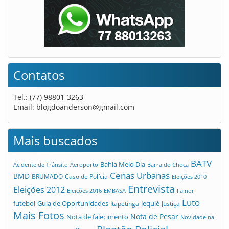
Contatos
Tel.: (77) 98801-3263
Email:
blogdoanderson@gmail.com
Mais buscados
BATV
Bahia Meio Dia
Acidente de Trânsito
Aeroporto
Barra do Choça
Cenas Urbanas
BMD
Caso de Polícia
BRUMADO
Eleições 2010
Entrevista
Eleições 2012
Eleições 2016
EMBASA
Fainor
Luto
futebol
Guia de Oportunidades
Jequié
Itapetinga
Justiça
Mais Fotos
Nota de Pesar
Nota de falecimento
Novidade na