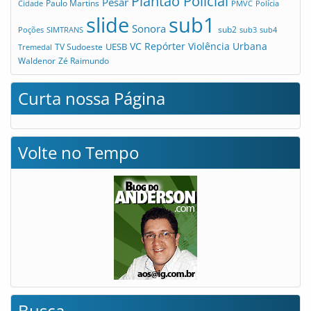
Plantão Policial
Pesar
Cidade
Paulo Martins
PMVC
Polícia
slide
sub1
Sonora
sub2
Poções
SIMTRANS
sub3
sub4
VC Repórter
Violência Urbana
UESB
TV Sudoeste
Tremedal
Waldenor
Zé Raimundo
Curta nossa Página
Volte no Tempo
Busca