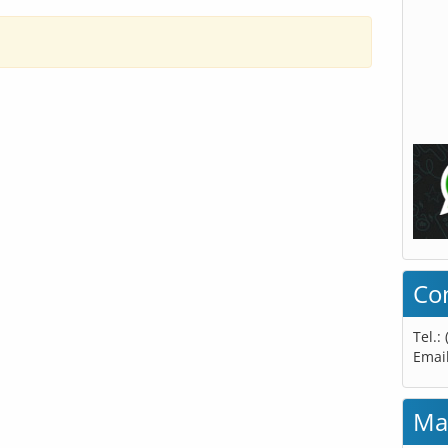
Co
Tel.:
Emai
Ma