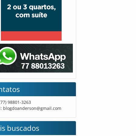
ntatos
 (77) 98801-3263
l:
blogdoanderson@gmail.com
is buscados