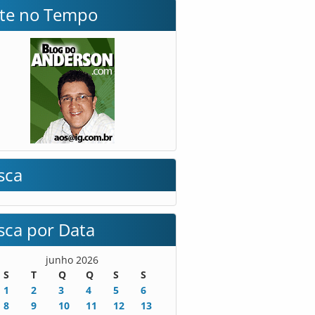
lte no Tempo
sca
sca por Data
junho 2026
S
T
Q
Q
S
S
1
2
3
4
5
6
8
9
10
11
12
13