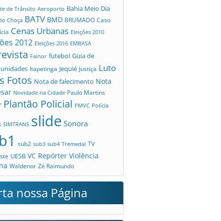
Bahia Meio Dia
te de Trânsito
Aeroporto
BATV
BMD
Caso
 do Choça
BRUMADO
Cenas Urbanas
ícia
Eleições 2010
ções 2012
Eleições 2016
EMBASA
revista
futebol
Guia de
Fainor
Luto
tunidades
Jequié
Itapetinga
Justiça
s Fotos
Nota
Nota de falecimento
esar
Novidade na Cidade
Paulo Martins
Plantão Policial
r
PMVC
Polícia
slide
Sonora
s
SIMTRANS
b1
sub2
TV
sub3
sub4
Tremedal
VC Repórter
Violência
UESB
ste
na
Waldenor
Zé Raimundo
rta nossa Página