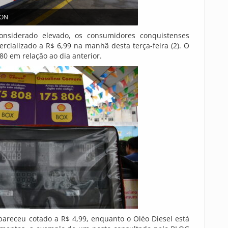
SON
nsiderado elevado, os consumidores conquistenses
rcializado a R$ 6,99 na manhã desta terça-feira (2). O
0 em relação ao dia anterior.
areceu cotado a R$ 4,99, enquanto o Oléo Diesel está