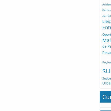
Aciden
Barra
de Pol
Elei
Ent
Opor
Mai
de P
Pesa
Poçõe
su
Sudoe
Urba
Cu