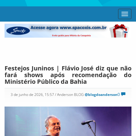
Toggl
navig
Festejos Juninos | Flávio José diz que não
fará shows após recomendação do
Ministério Público da Bahia
0
3 de junho de 2026, 15:57
/ Anderson BLOG
@blogdoanderson