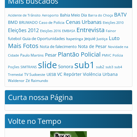
Mais buscados
BATV
Bahia Meio Dia
Acidente de Trânsito
Aeroporto
Barra do Choça
Cenas Urbanas
BMD
Caso de Polícia
BRUMADO
Eleições 2010
Entrevista
Eleições 2012
Eleições 2016
EMBASA
Fainor
Luto
futebol
Guia de Oportunidades
Jequié
Itapetinga
Justiça
Mais Fotos
Nota de Pesar
Nota de falecimento
Novidade na
Plantão Policial
Pesar
Cidade
Paulo Martins
PMVC
Polícia
slide
sub1
Sonora
sub2
Poções
SIMTRANS
sub3
sub4
VC Repórter
Violência Urbana
UESB
TV Sudoeste
Tremedal
Waldenor
Zé Raimundo
Curta nossa Página
Volte no Tempo