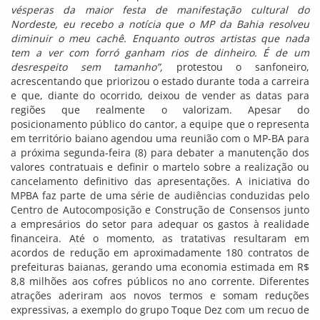
vésperas da maior festa de manifestação cultural do
Nordeste, eu recebo a notícia que o MP da Bahia resolveu
diminuir o meu cachê. Enquanto outros artistas que nada
tem a ver com forró ganham rios de dinheiro. É de um
desrespeito sem tamanho”,
protestou o sanfoneiro,
acrescentando que priorizou o estado durante toda a carreira
e que, diante do ocorrido, deixou de vender as datas para
regiões que realmente o valorizam. Apesar do
posicionamento público do cantor, a equipe que o representa
em território baiano agendou uma reunião com o MP-BA para
a próxima segunda-feira (8) para debater a manutenção dos
valores contratuais e definir o martelo sobre a realização ou
cancelamento definitivo das apresentações. A iniciativa do
MPBA faz parte de uma série de audiências conduzidas pelo
Centro de Autocomposição e Construção de Consensos junto
a empresários do setor para adequar os gastos à realidade
financeira. Até o momento, as tratativas resultaram em
acordos de redução em aproximadamente 180 contratos de
prefeituras baianas, gerando uma economia estimada em R$
8,8 milhões aos cofres públicos no ano corrente. Diferentes
atrações aderiram aos novos termos e somam reduções
expressivas, a exemplo do grupo Toque Dez com um recuo de