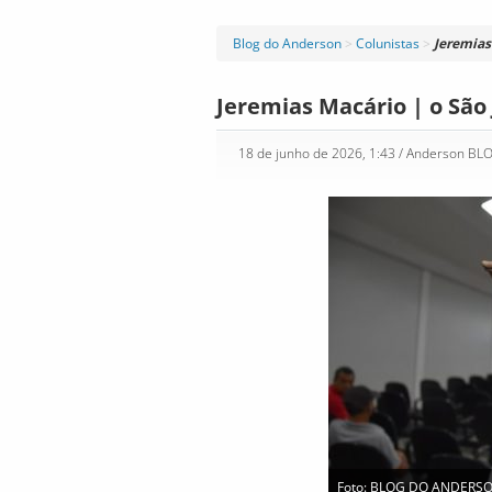
Blog do Anderson
>
Colunistas
>
Jeremias
Jeremias Macário | o São
18 de junho de 2026, 1:43
/ Anderson BL
Foto: BLOG DO ANDERS