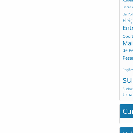
Aciden
Barra
de Pol
Elei
Ent
Opor
Mai
de P
Pesa
Poçõe
su
Sudoe
Urba
Cu