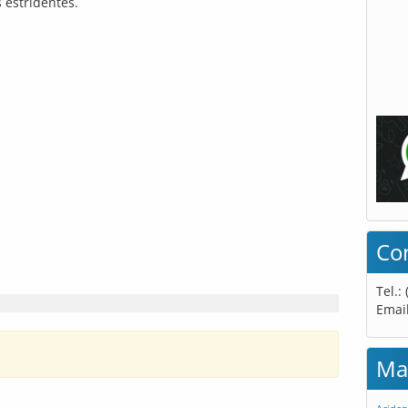
s estridentes.
Co
Tel.:
Emai
Ma