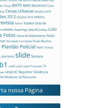
te de Trânsito
Aeroporto
BATV
BMD
Caso
 do Choça
BRUMADO
Cenas Urbanas
ícia
Eleições 2010
ções 2012
Eleições 2016
EMBASA
revista
futebol
Guia de
Fainor
Luto
tunidades
Jequié
Itapetinga
Justiça
s Fotos
Nota
Nota de falecimento
esar
Novidade na Cidade
Paulo Martins
Plantão Policial
r
PMVC
Polícia
slide
Sonora
s
SIMTRANS
b1
sub2
TV
sub3
sub4
Tremedal
VC Repórter
Violência
UESB
ste
na
Waldenor
Zé Raimundo
rta nossa Página