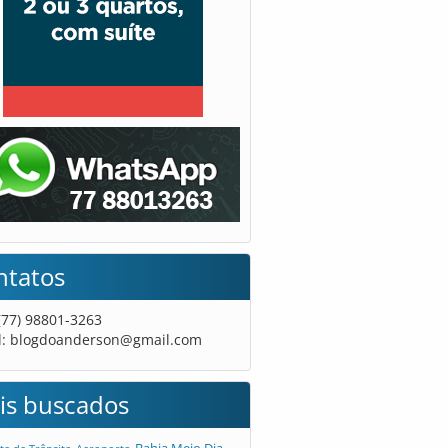
ntatos
 (77) 98801-3263
l:
blogdoanderson@gmail.com
is buscados
Bahia Meio Dia