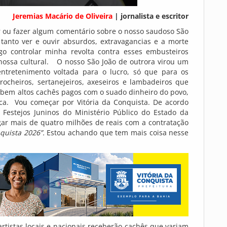
Jeremias Macário de Oliveira
| jornalista e escritor
 ou fazer algum comentário sobre o nosso saudoso São
 tanto ver e ouvir absurdos, extravagancias e a morte
igo controlar minha revolta contra esses embusteiros
a nossa cultural. O nosso São João de outrora virou um
ntretenimento voltada para o lucro, só que para os
rocheiros, sertanejeiros, axeseiros e lambadeiros que
ebem altos cachês pagos com o suado dinheiro do povo,
ica. Vou começar por Vitória da Conquista. De acordo
Festejos Juninos do Ministério Público do Estado da
agar mais de quatro milhões de reais com a contratação
quista 2026”.
Estou achando que tem mais coisa nesse
rtistas locais e nacionais receberão cachês que variam