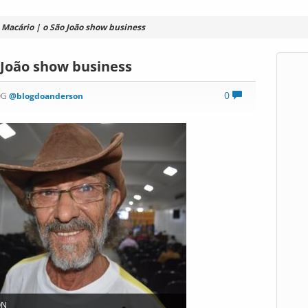
 Macário | o São João show business
 João show business
0
OG
@blogdoanderson
ON