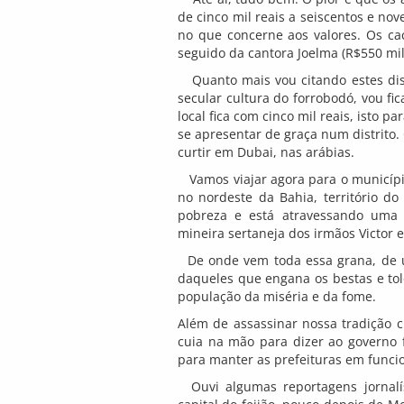
de cinco mil reais a seiscentos e no
no que concerne aos valores. Os ca
seguido da cantora Joelma (R$550 mil)
Quanto mais vou citando estes disp
secular cultura do forrobodó, vou fi
local fica com cinco mil reais, isto p
se apresentar de graça num distrito.
curtir em Dubai, nas arábias.
Vamos viajar agora para o município
no nordeste da Bahia, território do
pobreza e está atravessando uma 
mineira sertaneja dos irmãos Victor e
De onde vem toda essa grana, de u
daqueles que engana os bestas e tol
população da miséria e da fome.
Além de assassinar nossa tradição c
cuia na mão para dizer ao governo f
para manter as prefeituras em func
Ouvi algumas reportagens jornalís