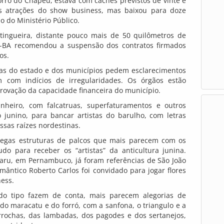
orro do Chapéu, estava com cachês previstos de vinte e
s atrações do show business, mas baixou para doze
 do Ministério Público.
ngueira, distante pouco mais de 50 quilômetros de
P-BA recomendou a suspensão dos contratos firmados
os.
tas do estado e dos municípios pedem esclarecimentos
 com indícios de irregularidades. Os órgãos estão
mprovação da capacidade financeira do município.
eiro, com falcatruas, superfaturamentos e outros
 junino, para bancar artistas do barulho, com letras
ssas raízes nordestinas.
gas estruturas de palcos que mais parecem com os
do para receber os “artistas” da anticultura junina.
aru, em Pernambuco, já foram referências de São João
omântico Roberto Carlos foi convidado para jogar flores
ness.
do tipo fazem de conta, mais parecem alegorias de
do maracatu e do forró, com a sanfona, o triangulo e a
rochas, das lambadas, dos pagodes e dos sertanejos,