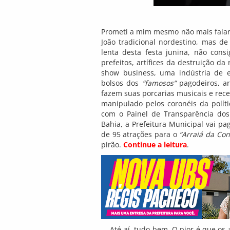
Prometi a mim mesmo não mais falar
João tradicional nordestino, mas de
lenta desta festa junina, não cons
prefeitos, artífices da destruição d
show business, uma indústria de e
bolsos dos
“famosos”
pagodeiros, ar
fazem suas porcarias musicais e rec
manipulado pelos coronéis da polít
com o Painel de Transparência dos 
Bahia, a Prefeitura Municipal vai p
de 95 atrações para o
“Arraiá da Con
pirão.
Continue a leitura
.
Até aí, tudo bem. O pior é que os a