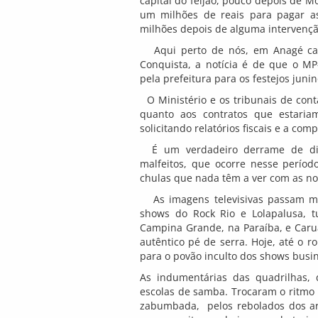
capital do feijão, pouco depois de M
um milhões de reais para pagar a
milhões depois de alguma intervenção
Aqui perto de nós, em Anagé cati
Conquista, a notícia é de que o M
pela prefeitura para os festejos junin
O Ministério e os tribunais de con
quanto aos contratos que estariam
solicitando relatórios fiscais e a co
É um verdadeiro derrame de dinh
malfeitos, que ocorre nesse período
chulas que nada têm a ver com as no
As imagens televisivas passam me
shows do Rock Rio e Lolapalusa, tu
Campina Grande, na Paraíba, e Caru
autêntico pé de serra. Hoje, até o r
para o povão inculto dos shows busi
As indumentárias das quadrilhas, 
escolas de samba. Trocaram o ritmo 
zabumbada, pelos rebolados dos ar