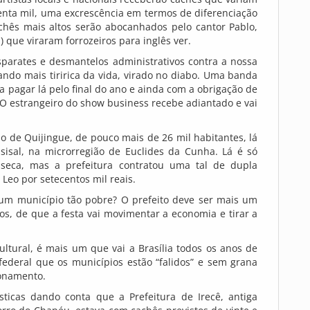
venta mil, uma excrescência em termos de diferenciação
chês mais altos serão abocanhados pelo cantor Pablo,
 que viraram forrozeiros para inglês ver.
arates e desmantelos administrativos contra a nossa
cando mais tiririca da vida, virado no diabo. Uma banda
ara pagar lá pelo final do ano e ainda com a obrigação de
 O estrangeiro do show business recebe adiantado e vai
 de Quijingue, de pouco mais de 26 mil habitantes, lá
 sisal, na microrregião de Euclides da Cunha. Lá é só
seca, mas a prefeitura contratou uma tal de dupla
 Leo por setecentos mil reais.
m município tão pobre? O prefeito deve ser mais um
os, de que a festa vai movimentar a economia e tirar a
ultural, é mais um que vai a Brasília todos os anos de
ederal que os municípios estão “falidos” e sem grana
ionamento.
ticas dando conta que a Prefeitura de Irecê, antiga