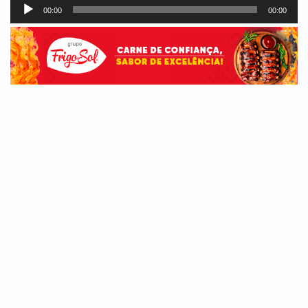
Tocador
00:00
00:00
de
áudio