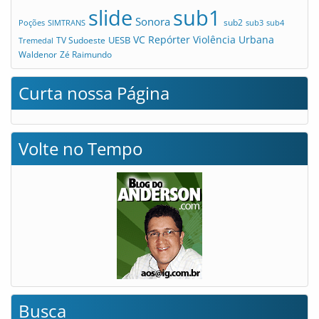
slide
sub1
Sonora
sub2
Poções
SIMTRANS
sub3
sub4
VC Repórter
Violência Urbana
UESB
TV Sudoeste
Tremedal
Waldenor
Zé Raimundo
Curta nossa Página
Volte no Tempo
Busca