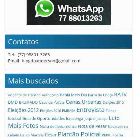
Contatos
Tel.: (77) 98801-3263
Email:
blogdoanderson@gmail.com
Mais buscados
BATV
Bahia Meio Dia
Acidente de Trânsito
Aeroporto
Barra do Choça
Cenas Urbanas
BMD
Caso de Polícia
BRUMADO
Eleições 2010
Entrevista
Eleições 2012
Eleições 2016
EMBASA
Fainor
Luto
futebol
Guia de Oportunidades
Jequié
Itapetinga
Justiça
Mais Fotos
Nota de Pesar
Nota de falecimento
Novidade na
Plantão Policial
Pesar
Cidade
Paulo Martins
PMVC
Polícia