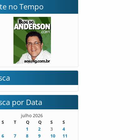
lte no Tempo
sca
sca por Data
julho 2026
S
T
Q
Q
S
S
1
2
3
4
6
7
8
9
10
11