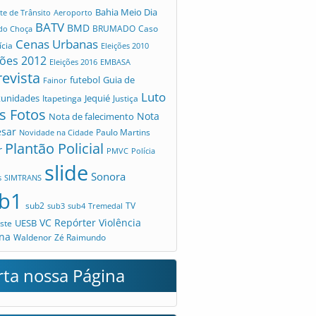
Bahia Meio Dia
te de Trânsito
Aeroporto
BATV
BMD
Caso
 do Choça
BRUMADO
Cenas Urbanas
ícia
Eleições 2010
ções 2012
Eleições 2016
EMBASA
revista
futebol
Guia de
Fainor
Luto
tunidades
Jequié
Itapetinga
Justiça
s Fotos
Nota
Nota de falecimento
esar
Novidade na Cidade
Paulo Martins
Plantão Policial
r
PMVC
Polícia
slide
Sonora
s
SIMTRANS
b1
sub2
TV
sub3
sub4
Tremedal
VC Repórter
Violência
UESB
ste
na
Waldenor
Zé Raimundo
rta nossa Página