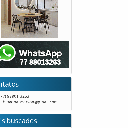
ntatos
 (77) 98801-3263
l:
blogdoanderson@gmail.com
is buscados