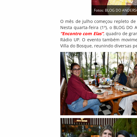
Fotos: BLOG DO ANDER
O mês de julho começou repleto de c
Nesta quarta-feira (1º), o BLOG 
“Encontro com Elas”
, quadro de gra
Rádio UP. O evento também moviment
Villa do Bosque, reunindo diversas 