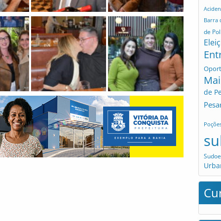
Aciden
Barra
de Pol
Elei
Ent
Opor
Mai
de P
Pesa
Poçõe
su
Sudoe
Urba
Cu