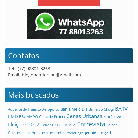
Contatos
Tel.: (77) 98801-3263
Email:
blogdoanderson@gmail.com
Mais buscados
BATV
Bahia Meio Dia
Acidente de Trânsito
Aeroporto
Barra do Choça
Cenas Urbanas
BMD
Caso de Polícia
BRUMADO
Eleições 2010
Entrevista
Eleições 2012
Eleições 2016
EMBASA
Fainor
Luto
futebol
Guia de Oportunidades
Jequié
Itapetinga
Justiça