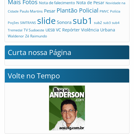
Mais Fotos
Nota de Pesar
Nota de falecimento
Novidade na
Plantão Policial
Pesar
Cidade
Paulo Martins
PMVC
Polícia
slide
sub1
Sonora
sub2
Poções
SIMTRANS
sub3
sub4
VC Repórter
Violência Urbana
UESB
TV Sudoeste
Tremedal
Waldenor
Zé Raimundo
Curta nossa Página
Volte no Tempo