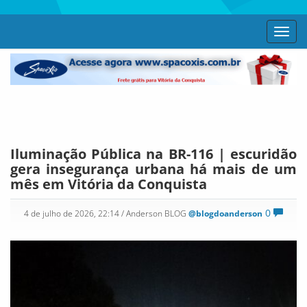
Toggl
navig
Iluminação Pública na BR-116 | escuridão
gera insegurança urbana há mais de um
mês em Vitória da Conquista
0
4 de julho de 2026, 22:14
/ Anderson BLOG
@blogdoanderson