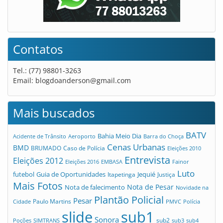
Contatos
Tel.: (77) 98801-3263
Email:
blogdoanderson@gmail.com
Mais buscados
BATV
Bahia Meio Dia
Acidente de Trânsito
Aeroporto
Barra do Choça
Cenas Urbanas
BMD
Caso de Polícia
BRUMADO
Eleições 2010
Entrevista
Eleições 2012
Eleições 2016
EMBASA
Fainor
Luto
futebol
Guia de Oportunidades
Jequié
Itapetinga
Justiça
Mais Fotos
Nota de Pesar
Nota de falecimento
Novidade na
Plantão Policial
Pesar
Cidade
Paulo Martins
PMVC
Polícia
slide
sub1
Sonora
sub2
Poções
SIMTRANS
sub3
sub4