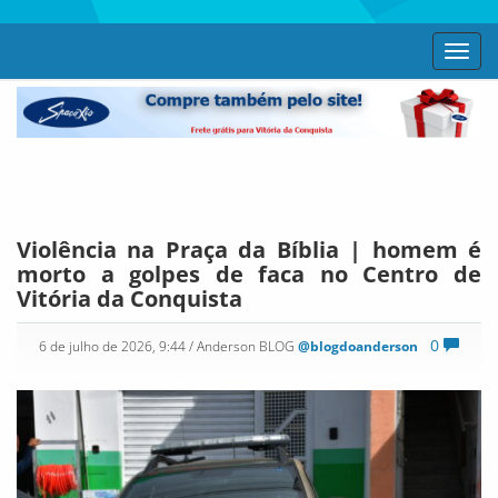
Toggl
navig
Violência na Praça da Bíblia | homem é
morto a golpes de faca no Centro de
Vitória da Conquista
0
6 de julho de 2026, 9:44
/ Anderson BLOG
@blogdoanderson