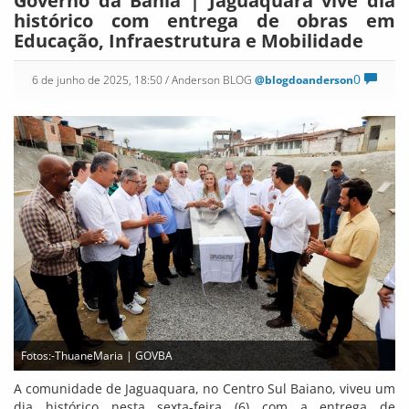
Governo da Bahia | Jaguaquara vive dia
histórico com entrega de obras em
Educação, Infraestrutura e Mobilidade
0
6 de junho de 2025, 18:50
/ Anderson BLOG
@blogdoanderson
Fotos:-ThuaneMaria | GOVBA
A comunidade de Jaguaquara, no Centro Sul Baiano, viveu um
dia histórico nesta sexta-feira (6) com a entrega de