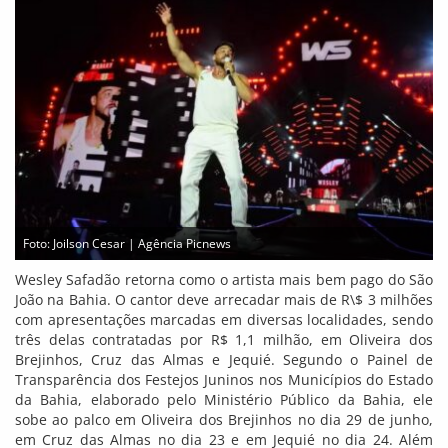
Foto: Joilson Cesar | Agência Picnews
Wesley Safadão retorna como o artista mais bem pago do São
João na Bahia. O cantor deve arrecadar mais de R\$ 3 milhões
com apresentações marcadas em diversas localidades, sendo
três delas contratadas por R$ 1,1 milhão, em Oliveira dos
Brejinhos, Cruz das Almas e Jequié. Segundo o Painel de
Transparência dos Festejos Juninos nos Municípios do Estado
da Bahia, elaborado pelo Ministério Público da Bahia, ele
sobe ao palco em Oliveira dos Brejinhos no dia 29 de junho,
em Cruz das Almas no dia 23 e em Jequié no dia 24. Além