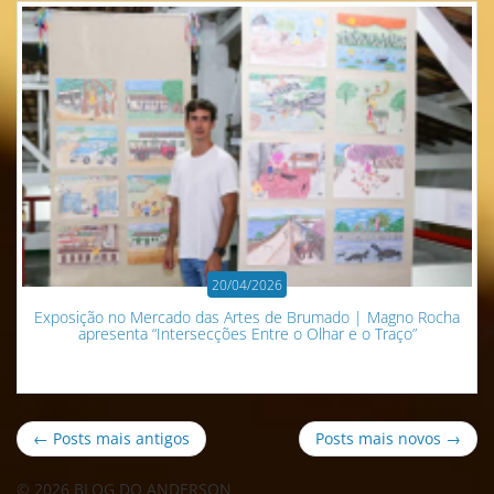
20/04/2026
Exposição no Mercado das Artes de Brumado | Magno Rocha
apresenta “Intersecções Entre o Olhar e o Traço”
← Posts mais antigos
Posts mais novos →
© 2026 BLOG DO ANDERSON