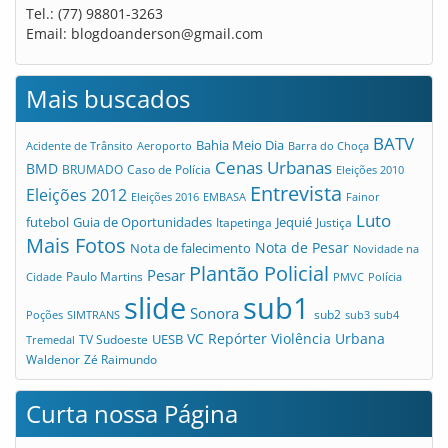
Tel.: (77) 98801-3263
Email:
blogdoanderson@gmail.com
Mais buscados
BATV
Bahia Meio Dia
Acidente de Trânsito
Aeroporto
Barra do Choça
Cenas Urbanas
BMD
Caso de Polícia
BRUMADO
Eleições 2010
Entrevista
Eleições 2012
Eleições 2016
EMBASA
Fainor
Luto
futebol
Guia de Oportunidades
Jequié
Itapetinga
Justiça
Mais Fotos
Nota de Pesar
Nota de falecimento
Novidade na
Plantão Policial
Pesar
Cidade
Paulo Martins
PMVC
Polícia
slide
sub1
Sonora
sub2
Poções
SIMTRANS
sub3
sub4
VC Repórter
Violência Urbana
UESB
TV Sudoeste
Tremedal
Waldenor
Zé Raimundo
Curta nossa Página