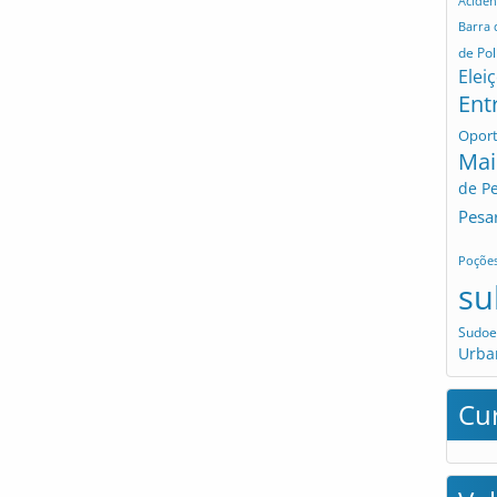
Aciden
Barra
de Pol
Elei
Ent
Opor
Mai
de P
Pesa
Poçõe
su
Sudoe
Urba
Cu