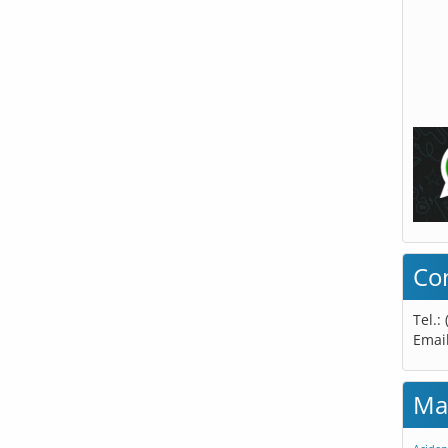
Co
Tel.:
Emai
Ma