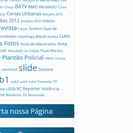
te de Trânsito
Aeroporto
BATV
BMD
Caso
 do Choça
BRUMADO
Cenas Urbanas
ícia
Eleições 2010
ções 2012
Eleições 2016
EMBASA
revista
futebol
Guia de
Fainor
Luto
tunidades
Jequié
Itapetinga
Justiça
s Fotos
Nota
Nota de falecimento
esar
Novidade na Cidade
Paulo Martins
Plantão Policial
r
PMVC
Polícia
slide
Sonora
s
SIMTRANS
b1
sub2
TV
sub3
sub4
Tremedal
VC Repórter
Violência
UESB
ste
na
Waldenor
Zé Raimundo
rta nossa Página