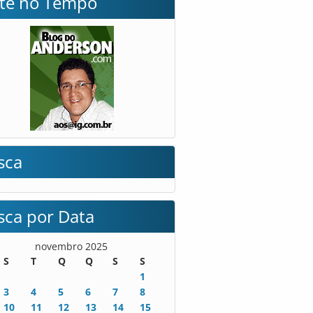
lte no Tempo
sca
sca por Data
novembro 2025
S
T
Q
Q
S
S
1
3
4
5
6
7
8
10
11
12
13
14
15