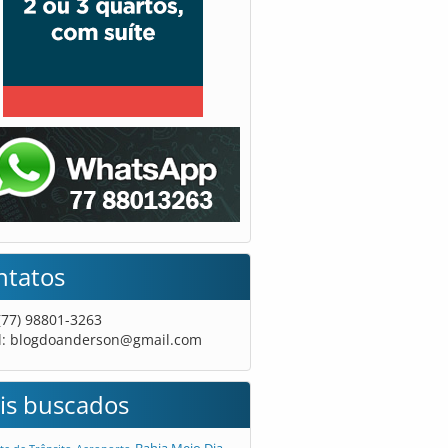
ntatos
 (77) 98801-3263
l:
blogdoanderson@gmail.com
is buscados
Bahia Meio Dia