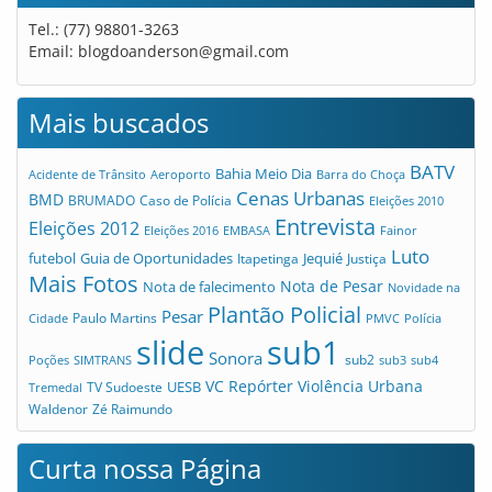
Tel.: (77) 98801-3263
Email:
blogdoanderson@gmail.com
Mais buscados
BATV
Bahia Meio Dia
Acidente de Trânsito
Aeroporto
Barra do Choça
Cenas Urbanas
BMD
Caso de Polícia
BRUMADO
Eleições 2010
Entrevista
Eleições 2012
Eleições 2016
EMBASA
Fainor
Luto
futebol
Guia de Oportunidades
Jequié
Itapetinga
Justiça
Mais Fotos
Nota de Pesar
Nota de falecimento
Novidade na
Plantão Policial
Pesar
Cidade
Paulo Martins
PMVC
Polícia
slide
sub1
Sonora
sub2
Poções
SIMTRANS
sub3
sub4
VC Repórter
Violência Urbana
UESB
TV Sudoeste
Tremedal
Waldenor
Zé Raimundo
Curta nossa Página