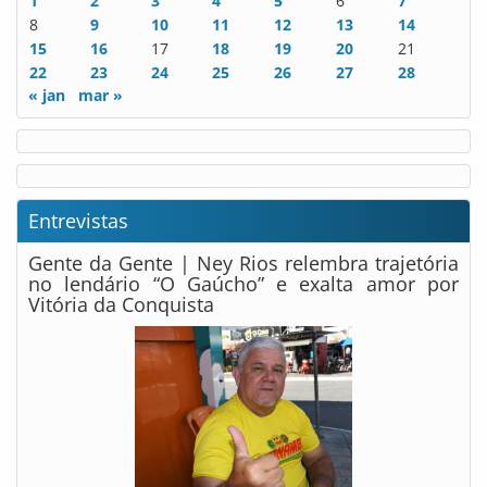
1
2
3
4
5
6
7
8
9
10
11
12
13
14
15
16
17
18
19
20
21
22
23
24
25
26
27
28
« jan
mar »
Entrevistas
Gente da Gente | Ney Rios relembra trajetória
no lendário “O Gaúcho” e exalta amor por
Vitória da Conquista