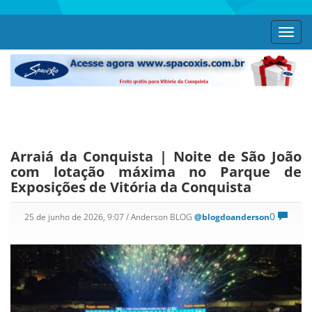
Toggl
navig
Arraiá da Conquista | Noite de São João
com lotação máxima no Parque de
Exposições de Vitória da Conquista
0
25 de junho de 2026, 9:07
/ Anderson BLOG
@blogdoanderson