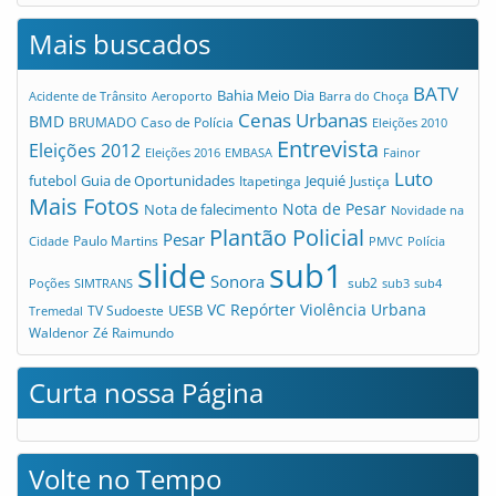
Mais buscados
BATV
Bahia Meio Dia
Acidente de Trânsito
Aeroporto
Barra do Choça
Cenas Urbanas
BMD
Caso de Polícia
BRUMADO
Eleições 2010
Entrevista
Eleições 2012
Eleições 2016
EMBASA
Fainor
Luto
futebol
Guia de Oportunidades
Jequié
Itapetinga
Justiça
Mais Fotos
Nota de Pesar
Nota de falecimento
Novidade na
Plantão Policial
Pesar
Cidade
Paulo Martins
PMVC
Polícia
slide
sub1
Sonora
sub2
Poções
SIMTRANS
sub3
sub4
VC Repórter
Violência Urbana
UESB
TV Sudoeste
Tremedal
Waldenor
Zé Raimundo
Curta nossa Página
Volte no Tempo