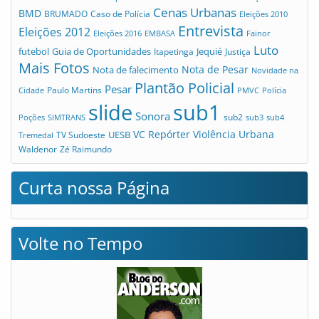
Cenas Urbanas
BMD
Caso de Polícia
BRUMADO
Eleições 2010
Entrevista
Eleições 2012
Eleições 2016
EMBASA
Fainor
Luto
futebol
Guia de Oportunidades
Jequié
Itapetinga
Justiça
Mais Fotos
Nota de Pesar
Nota de falecimento
Novidade na
Plantão Policial
Pesar
Cidade
Paulo Martins
PMVC
Polícia
slide
sub1
Sonora
sub2
Poções
SIMTRANS
sub3
sub4
VC Repórter
Violência Urbana
UESB
TV Sudoeste
Tremedal
Waldenor
Zé Raimundo
Curta nossa Página
Volte no Tempo