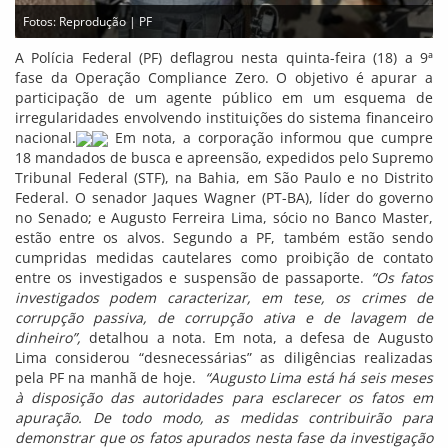
Fotos: Reprodução | PF
A Polícia Federal (PF) deflagrou nesta quinta-feira (18) a 9ª
fase da Operação Compliance Zero. O objetivo é apurar a
participação de um agente público em um esquema de
irregularidades envolvendo instituições do sistema financeiro
nacional.
Em nota, a corporação informou que cumpre
18 mandados de busca e apreensão, expedidos pelo Supremo
Tribunal Federal (STF), na Bahia, em São Paulo e no Distrito
Federal. O senador Jaques Wagner (PT-BA), líder do governo
no Senado; e Augusto Ferreira Lima, sócio no Banco Master,
estão entre os alvos. Segundo a PF, também estão sendo
cumpridas medidas cautelares como proibição de contato
entre os investigados e suspensão de passaporte.
“Os fatos
investigados podem caracterizar, em tese, os crimes de
corrupção passiva, de corrupção ativa e de lavagem de
dinheiro”,
detalhou a nota. Em nota, a defesa de Augusto
Lima considerou “desnecessárias” as diligências realizadas
pela PF na manhã de hoje.
“Augusto Lima está há seis meses
à disposição das autoridades para esclarecer os fatos em
apuração. De todo modo, as medidas contribuirão para
demonstrar que os fatos apurados nesta fase da investigação