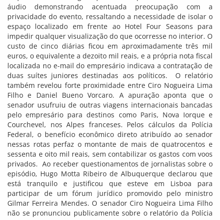
áudio demonstrando acentuada preocupação com a
privacidade do evento, ressaltando a necessidade de isolar o
espaço localizado em frente ao Hotel Four Seasons para
impedir qualquer visualização do que ocorresse no interior. O
custo de cinco diárias ficou em aproximadamente três mil
euros, o equivalente a dezoito mil reais, e a própria nota fiscal
localizada no e-mail do empresário indicava a contratação de
duas suítes juniores destinadas aos políticos.
O relatório
também revelou forte proximidade entre Ciro Nogueira Lima
Filho e Daniel Bueno Vorcaro. A apuração aponta que o
senador usufruiu de outras viagens internacionais bancadas
pelo empresário para destinos como Paris, Nova Iorque e
Courchevel, nos Alpes franceses. Pelos cálculos da Polícia
Federal, o benefício econômico direto atribuído ao senador
nessas rotas perfaz o montante de mais de quatrocentos e
sessenta e oito mil reais, sem contabilizar os gastos com voos
privados. Ao receber questionamentos de jornalistas sobre o
episódio, Hugo Motta Ribeiro de Albuquerque declarou que
está tranquilo e justificou que esteve em Lisboa para
participar de um fórum jurídico promovido pelo ministro
Gilmar Ferreira Mendes. O senador Ciro Nogueira Lima Filho
não se pronunciou publicamente sobre o relatório da Polícia