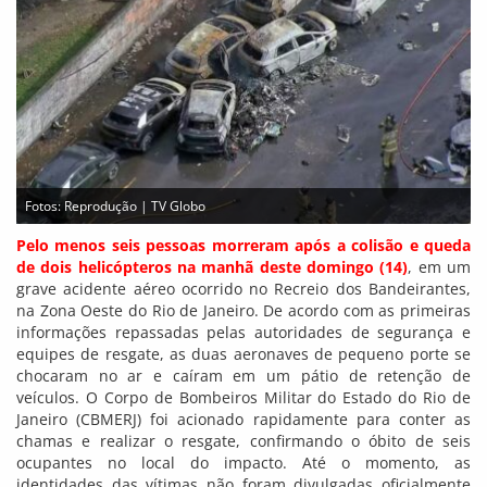
Fotos: Reprodução | TV Globo
Pelo menos seis pessoas morreram após a colisão e queda
de dois helicópteros na manhã deste domingo (14)
, em um
grave acidente aéreo ocorrido no Recreio dos Bandeirantes,
na Zona Oeste do Rio de Janeiro. De acordo com as primeiras
informações repassadas pelas autoridades de segurança e
equipes de resgate, as duas aeronaves de pequeno porte se
chocaram no ar e caíram em um pátio de retenção de
veículos. O Corpo de Bombeiros Militar do Estado do Rio de
Janeiro (CBMERJ) foi acionado rapidamente para conter as
chamas e realizar o resgate, confirmando o óbito de seis
ocupantes no local do impacto. Até o momento, as
identidades das vítimas não foram divulgadas oficialmente