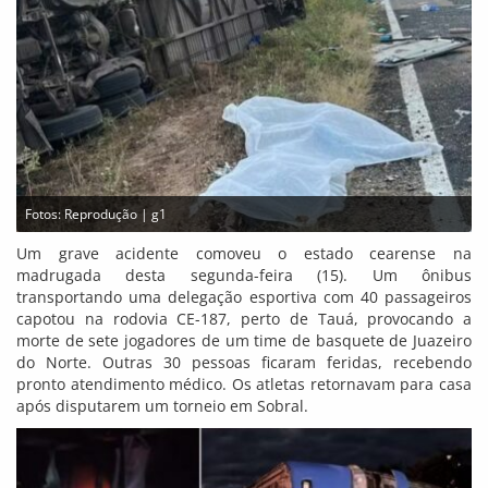
Fotos: Reprodução | g1
Um grave acidente comoveu o estado cearense na
madrugada desta segunda-feira (15). Um ônibus
transportando uma delegação esportiva com 40 passageiros
capotou na rodovia CE-187, perto de Tauá, provocando a
morte de sete jogadores de um time de basquete de Juazeiro
do Norte. Outras 30 pessoas ficaram feridas, recebendo
pronto atendimento médico. Os atletas retornavam para casa
após disputarem um torneio em Sobral.