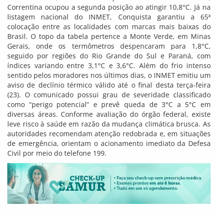
Correntina ocupou a segunda posição ao atingir 10,8°C. Já na
listagem nacional do INMET, Conquista garantiu a 65ª
colocação entre as localidades com marcas mais baixas do
Brasil. O topo da tabela pertence a Monte Verde, em Minas
Gerais, onde os termômetros despencaram para 1,8°C,
seguido por regiões do Rio Grande do Sul e Paraná, com
índices variando entre 3,1°C e 3,6°C. Além do frio intenso
sentido pelos moradores nos últimos dias, o INMET emitiu um
aviso de declínio térmico válido até o final desta terça-feira
(23). O comunicado possui grau de severidade classificado
como “perigo potencial” e prevê queda de 3°C a 5°C em
diversas áreas. Conforme avaliação do órgão federal, existe
leve risco à saúde em razão da mudança climática brusca. As
autoridades recomendam atenção redobrada e, em situações
de emergência, orientam o acionamento imediato da Defesa
Civil por meio do telefone 199.