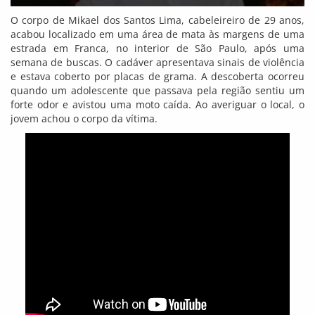
O corpo de Mikael dos Santos Lima, cabeleireiro de 29 anos,
acabou localizado em uma área de mata às margens de uma
estrada em Franca, no interior de São Paulo, após uma
semana de buscas. O cadáver apresentava sinais de violência
e estava coberto por placas de grama. A descoberta ocorreu
quando um adolescente que passava pela região sentiu um
forte odor e avistou uma moto caída. Ao averiguar o local, o
jovem achou o corpo da vítima.