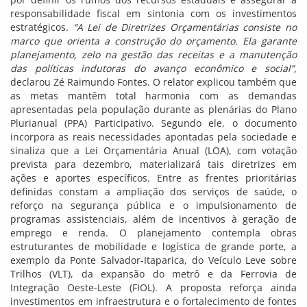
responsabilidade fiscal em sintonia com os investimentos
estratégicos.
“A Lei de Diretrizes Orçamentárias consiste no
marco que orienta a construção do orçamento. Ela garante
planejamento, zelo na gestão das receitas e a manutenção
das políticas indutoras do avanço econômico e social”,
declarou Zé Raimundo Fontes. O relator explicou também que
as metas mantêm total harmonia com as demandas
apresentadas pela população durante as plenárias do Plano
Plurianual (PPA) Participativo. Segundo ele, o documento
incorpora as reais necessidades apontadas pela sociedade e
sinaliza que a Lei Orçamentária Anual (LOA), com votação
prevista para dezembro, materializará tais diretrizes em
ações e aportes específicos. Entre as frentes prioritárias
definidas constam a ampliação dos serviços de saúde, o
reforço na segurança pública e o impulsionamento de
programas assistenciais, além de incentivos à geração de
emprego e renda. O planejamento contempla obras
estruturantes de mobilidade e logística de grande porte, a
exemplo da Ponte Salvador-Itaparica, do Veículo Leve sobre
Trilhos (VLT), da expansão do metrô e da Ferrovia de
Integração Oeste-Leste (FIOL). A proposta reforça ainda
investimentos em infraestrutura e o fortalecimento de fontes