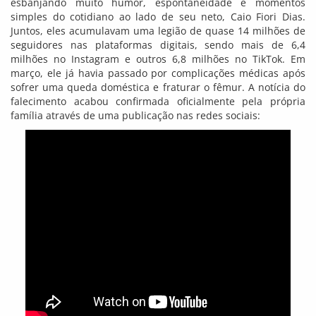
esbanjando muito humor, espontaneidade e momentos
simples do cotidiano ao lado de seu neto, Caio Fiori Dias.
Juntos, eles acumulavam uma legião de quase 14 milhões de
seguidores nas plataformas digitais, sendo mais de 6,4
milhões no Instagram e outros 6,8 milhões no TikTok. Em
março, ele já havia passado por complicações médicas após
sofrer uma queda doméstica e fraturar o fêmur. A notícia do
falecimento acabou confirmada oficialmente pela própria
família através de uma publicação nas redes sociais: