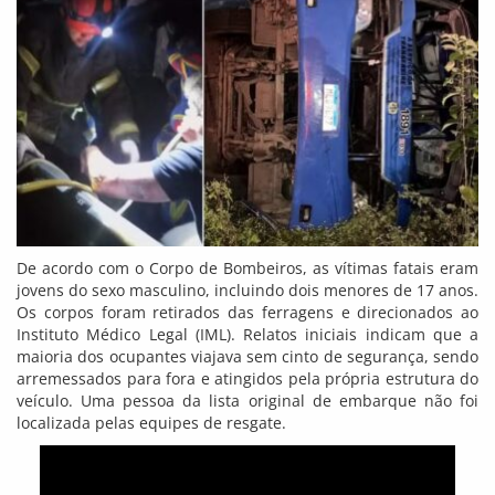
De acordo com o Corpo de Bombeiros, as vítimas fatais eram
jovens do sexo masculino, incluindo dois menores de 17 anos.
Os corpos foram retirados das ferragens e direcionados ao
Instituto Médico Legal (IML). Relatos iniciais indicam que a
maioria dos ocupantes viajava sem cinto de segurança, sendo
arremessados para fora e atingidos pela própria estrutura do
veículo. Uma pessoa da lista original de embarque não foi
localizada pelas equipes de resgate.