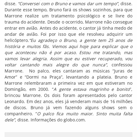
disse.
“Conversei com o Bruno e vamos dar um tempo”,
disse.
Durante esse tempo, Bruno fará os shows sozinhos, para que
Marrone realize um tratamento psicológico e se livre do
trauma do acidente. Desde o ocorrido, Marrone não consegue
entrar em avião. Antes do acidente, o cantor já tinha medo de
andar de avião. Foi por isso que ele resolveu adquirir um
helicóptero
.“Eu agradeço o Bruno, a gente tem 25 anos de
história e muitos fãs. Viemos aqui hoje para explicar que o
que aconteceu não é por acaso. Estou me tratando, mas
vamos levar alegria. Assim que eu estiver recuperado, vou
voltar cantando mais alegre do que nunca”,
confessou
Marrone. No palco, eles cantaram as músicas “Juras de
Amor” e “Dormi na Praça”, levantando a plateia. Bruno e
Marrone relembraram a primeira vez em que estiveram no
Domingão, em 2000. “
A gente estava magrinho e bonito
”,
brincou Marrone. Os dois foram apresentados pelo cantor
Leonardo. Em dez anos, eles já venderam mais de 16 milhões
de discos. Bruno já vem fazendo alguns shows sem o
companheiro. “
O palco fica muito maior. Sinto muita falta
dele”,
disse. Informações do globo.com.