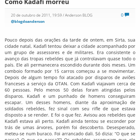
Como Kadafi morreu
0
20 de outubro de 2011, 19:59
/ Anderson BLOG
@blogdoanderson
Pouco depois das orações da tarde de ontem, em Sirta, sua
cidade natal, Kadafi tentou deixar a cidade acompanhado por
um grupo de assessores e de militares. Era consistente o
avanço das tropas rebeldes que já controlavam quase todo o
país. Ele ali permanecera escondido durante dois meses. Um
comboio formado por 15 carros começou a se movimentar.
Depois de algum tempo foi atacado por disparos de aviões
franceses a serviço da OTAN. Com Kadafi viajavam cerca de
60 pessoas. Pelo menos 50 delas foram atingidas pelos
disparos. Kadafi e um punhado de homens conseguiram
escapar. Um desses homens, diante da aproximação de
soldados rebeldes, fez sinal com seu rifle de que estava
disposto a se render. E foi o que fez. Avisou aos rebeldes que
Kadafi estava ali perto. Kadafi ainda tentou se esconder por
trás de umas árvores, porém foi descoberto. Desesperado,
meteu-se num buraco. Foi arrancado dali. Só dizia: “O que se
passa? O que se passa?”] Os rebeldes asseguram que ele