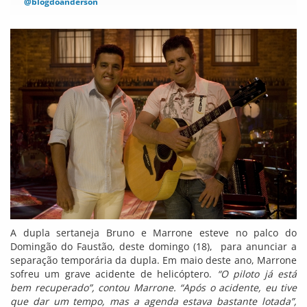
@blogdoanderson
A dupla sertaneja Bruno e Marrone esteve no palco do
Domingão do Faustão, deste domingo (18), para anunciar a
separação temporária da dupla. Em maio deste ano, Marrone
sofreu um grave acidente de helicóptero.
“O piloto já está
bem recuperado”, contou Marrone. “Após o acidente, eu tive
que dar um tempo, mas a agenda estava bastante lotada”,