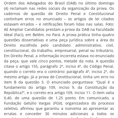
Ordem dos Advogados do Brasil (OAB) no último domingo
(4) reclamam nas redes sociais da organização da prova. Os
cadernos de questão de Direito Penal e Constitucional
continham erros no enunciado – os artigos de lei citados
estavam errados – e retificações foram lidas nas salas. Foto:
AE Ampliar Candidatos prestam a prova da OAB na Faculdade
Ideal (Faci), em Belém, no Pará. A prova prática tinha quatro
questões dissertativas e uma peça jurídica sobre a área do
Direito escolhida pelo candidato: administrativo, civil,
constitucional, do trabalho, empresarial, penal ou tributário.
Em Direito Penal, a informação incorreta estava no enunciado
da peça, que vale cinco pontos, metade da nota. A questão
citava o artigo 155, parágrafo 2º, inciso 4º, do Código Penal,
quando o correto era o contrário: parágrafo 4º, inciso 2º, do
mesmo artigo. Já a prova de Constitucional, tinha um erro no
item B da questão 3. O enunciado perguntava: “Qual é o
fundamento do artigo 109, inciso 9, da Constituição da
República?”, e o correto era artigo 109, inciso 11. O item valia
0,40, de uma questão de 1,25 ponto. Em comunicado, a
Fundação Getúlio Vargas (FGV), organizadora do processo
seletivo, afirmou que garantiu a isonomia ao apresentar as
erratas e conceder 30 minutos adicionais a todos os