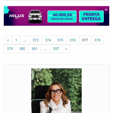
«
1
…
373
374
375
376
377
378
379
380
381
…
397
»