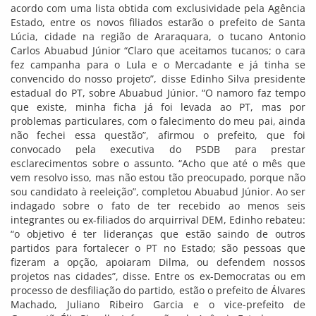
acordo com uma lista obtida com exclusividade pela Agência
Estado, entre os novos filiados estarão o prefeito de Santa
Lúcia, cidade na região de Araraquara, o tucano Antonio
Carlos Abuabud Júnior “Claro que aceitamos tucanos; o cara
fez campanha para o Lula e o Mercadante e já tinha se
convencido do nosso projeto”, disse Edinho Silva presidente
estadual do PT, sobre Abuabud Júnior. “O namoro faz tempo
que existe, minha ficha já foi levada ao PT, mas por
problemas particulares, com o falecimento do meu pai, ainda
não fechei essa questão”, afirmou o prefeito, que foi
convocado pela executiva do PSDB para prestar
esclarecimentos sobre o assunto. “Acho que até o mês que
vem resolvo isso, mas não estou tão preocupado, porque não
sou candidato à reeleição”, completou Abuabud Júnior. Ao ser
indagado sobre o fato de ter recebido ao menos seis
integrantes ou ex-filiados do arquirrival DEM, Edinho rebateu:
“o objetivo é ter lideranças que estão saindo de outros
partidos para fortalecer o PT no Estado; são pessoas que
fizeram a opção, apoiaram Dilma, ou defendem nossos
projetos nas cidades”, disse. Entre os ex-Democratas ou em
processo de desfiliação do partido, estão o prefeito de Álvares
Machado, Juliano Ribeiro Garcia e o vice-prefeito de