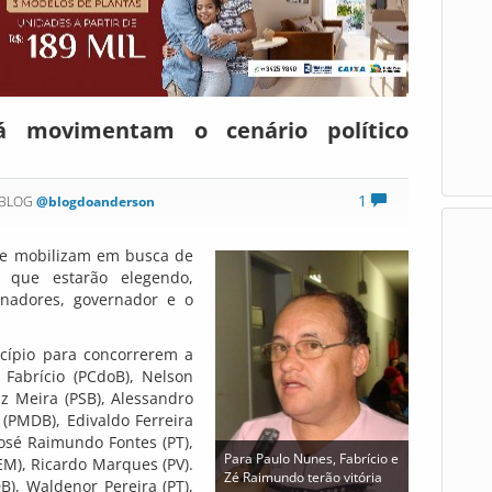
já movimentam o cenário político
1
 BLOG
@blogdoanderson
á se mobilizam em busca de
 que estarão elegendo,
enadores, governador e o
cípio para concorrerem a
Fabrício (PCdoB), Nelson
az Meira (PSB), Alessandro
 (PMDB), Edivaldo Ferreira
José Raimundo Fontes (PT),
Para Paulo Nunes, Fabrício e
EM), Ricardo Marques (PV).
Zé Raimundo terão vitória
, Waldenor Pereira (PT),