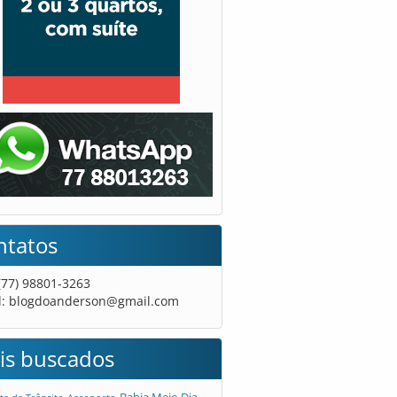
ntatos
 (77) 98801-3263
l:
blogdoanderson@gmail.com
is buscados
Bahia Meio Dia