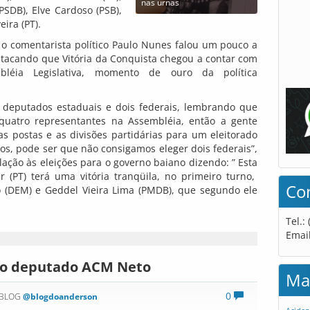
nas urnas
PSDB), Elve Cardoso (PSB),
eira (PT).
o comentarista político Paulo Nunes falou um pouco a
stacando que Vitória da Conquista chegou a contar com
bléia Legislativa, momento de ouro da política
 deputados estaduais e dois federais, lembrando que
 quatro representantes na Assembléia, então a gente
s postas e as divisões partidárias para um eleitorado
os, pode ser que não consigamos eleger dois federais”,
ação às eleições para o governo baiano dizendo: ” Esta
 (PT) terá uma vitória tranqüila, no primeiro turno,
Co
 (DEM) e Geddel Vieira Lima (PMDB), que segundo ele
Tel.:
Emai
m o deputado ACM Neto
Ma
0
 BLOG
@blogdoanderson