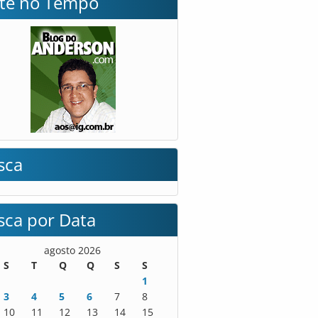
lte no Tempo
sca
sca por Data
agosto 2026
S
T
Q
Q
S
S
1
3
4
5
6
7
8
10
11
12
13
14
15