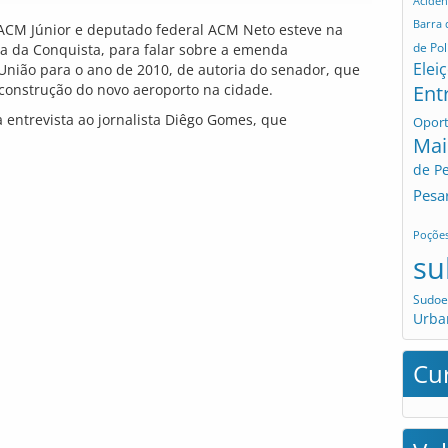
Aciden
Barra
ACM Júnior e deputado federal ACM Neto esteve na
de Pol
ria da Conquista, para falar sobre a emenda
Elei
nião para o ano de 2010, de autoria do senador, que
a construção do novo aeroporto na cidade.
Ent
ntrevista ao jornalista Diêgo Gomes, que
Opor
Mai
de P
Pesa
Poçõe
su
Sudoe
Urba
Cu