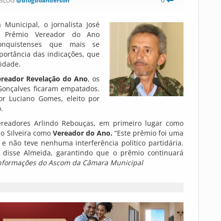
 BLOG
@blogdoanderson
 Municipal, o jornalista José
do Prêmio Vereador do Ano
conquistenses que mais se
portância das indicações, que
cidade.
ereador Revelação do Ano
, os
 Gonçalves ficaram empatados.
or Luciano Gomes, eleito por
.
eadores Arlindo Rebouças, em primeiro lugar como
sio Silveira como
Vereador do Ano.
“Este prêmio foi uma
 e não teve nenhuma interferência político partidária.
, disse Almeida, garantindo que o prêmio continuará
nformações do Ascom da Câmara Municipal