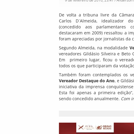
9 de fevereiro de 2010, 23:41
/ Anderson
De volta a tribuna livre da Câmara
Carlos D´Almeida, idealizador 
(concedido aos parlamentares 
destacaram em 2009) ressaltou a im
foram apreciadas por jornalistas da 
Segundo Almeida, na modalidade
V
vereadores Gildásio Silveira e Beto
Em primeiro lugar, ficou o veread
todos os que participaram da votação
Também foram contemplados os ver
Vereador Destaque do Ano
, e Gildá
iniciativa da imprensa conquistense
Esta foi apenas a primeira edição”
sendo concedido anualmente.
Com i