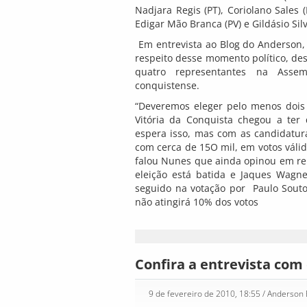
Nadjara Regis (PT), Coriolano Sales (
Edigar Mão Branca (PV) e Gildásio Silv
Em entrevista ao Blog do Anderson, 
respeito desse momento político, de
quatro representantes na Assem
conquistense.
“Deveremos eleger pelo menos dois
Vitória da Conquista chegou a ter
espera isso, mas com as candidatura
com cerca de 15O mil, em votos válid
falou Nunes que ainda opinou em rel
eleição está batida e Jaques Wagner
seguido na votação por Paulo Souto
não atingirá 10% dos votos
Confira a entrevista co
9 de fevereiro de 2010, 18:55
/ Anderson