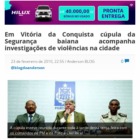
Em Vitória da Conquista cúpula da
Segurança baiana acompanha
investigações de violências na cidade
0
23 de fevereiro de 2010, 22:55
/ Anderson BLOG
@blogdoanderson
A cúpula esteve reunida durante toda à tarde desta terça-feira com
os comandos da PM e da Polícia Civil local