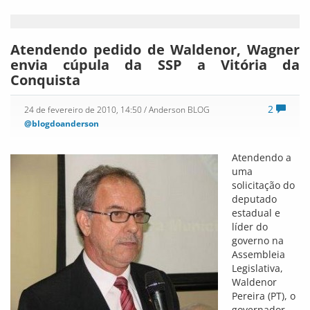
Atendendo pedido de Waldenor, Wagner
envia cúpula da SSP a Vitória da
Conquista
2
24 de fevereiro de 2010, 14:50
/ Anderson BLOG
@blogdoanderson
Atendendo a
uma
solicitação do
deputado
estadual e
líder do
governo na
Assembleia
Legislativa,
Waldenor
Pereira (PT), o
governador