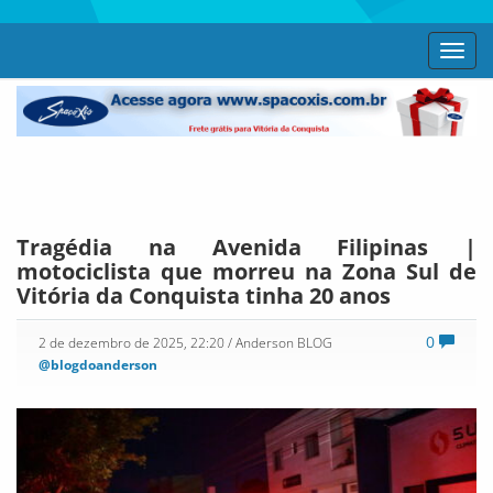
Toggl
navig
Tragédia na Avenida Filipinas |
motociclista que morreu na Zona Sul de
Vitória da Conquista tinha 20 anos
0
2 de dezembro de 2025, 22:20
/ Anderson BLOG
@blogdoanderson