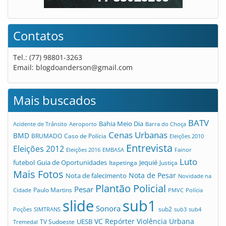
Contatos
Tel.: (77) 98801-3263
Email:
blogdoanderson@gmail.com
Mais buscados
BATV
Bahia Meio Dia
Acidente de Trânsito
Aeroporto
Barra do Choça
Cenas Urbanas
BMD
Caso de Polícia
BRUMADO
Eleições 2010
Entrevista
Eleições 2012
Eleições 2016
EMBASA
Fainor
Luto
futebol
Guia de Oportunidades
Jequié
Itapetinga
Justiça
Mais Fotos
Nota de Pesar
Nota de falecimento
Novidade na
Plantão Policial
Pesar
Cidade
Paulo Martins
PMVC
Polícia
slide
sub1
Sonora
sub2
Poções
SIMTRANS
sub3
sub4
VC Repórter
Violência Urbana
UESB
TV Sudoeste
Tremedal