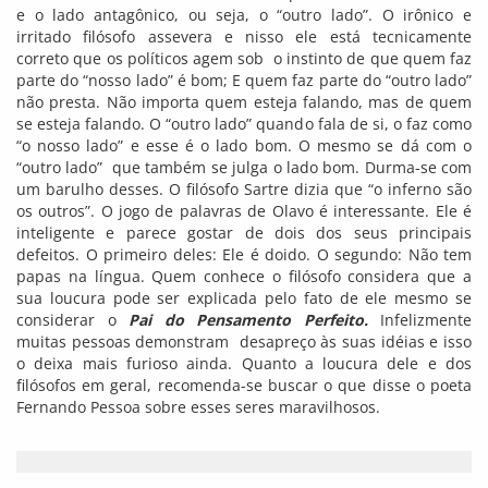
e o lado antagônico, ou seja, o “outro lado”. O irônico e
irritado filósofo assevera e nisso ele está tecnicamente
correto que os políticos agem sob o instinto de que quem faz
parte do “nosso lado” é bom; E quem faz parte do “outro lado”
não presta. Não importa quem esteja falando, mas de quem
se esteja falando. O “outro lado” quando fala de si, o faz como
“o nosso lado” e esse é o lado bom. O mesmo se dá com o
“outro lado” que também se julga o lado bom. Durma-se com
um barulho desses. O filósofo Sartre dizia que “o inferno são
os outros”. O jogo de palavras de Olavo é interessante. Ele é
inteligente e parece gostar de dois dos seus principais
defeitos. O primeiro deles: Ele é doido. O segundo: Não tem
papas na língua. Quem conhece o filósofo considera que a
sua loucura pode ser explicada pelo fato de ele mesmo se
considerar o
Pai do Pensamento Perfeito.
Infelizmente
muitas pessoas demonstram desapreço às suas idéias e isso
o deixa mais furioso ainda. Quanto a loucura dele e dos
filósofos em geral, recomenda-se buscar o que disse o poeta
Fernando Pessoa sobre esses seres maravilhosos.