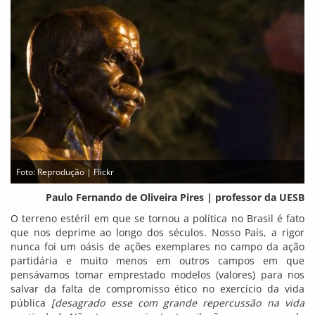
Foto: Reprodução | Flickr
Paulo Fernando de Oliveira Pires | professor da UESB
O terreno estéril em que se tornou a política no Brasil é fato
que nos deprime ao longo dos séculos. Nosso País, a rigor
nunca foi um oásis de ações exemplares no campo da ação
partidária e muito menos em outros campos em que
pensávamos tomar emprestado modelos (valores) para nos
salvar da falta de compromisso ético no exercício da vida
pública
[desagrado esse com grande repercussão na vida