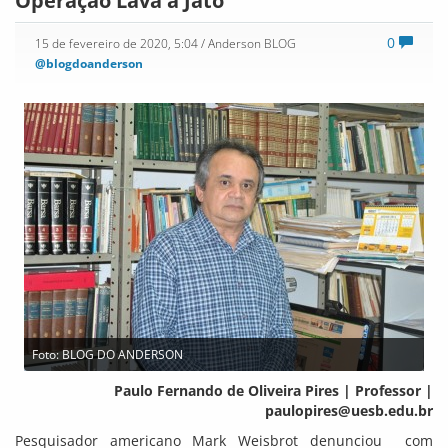
Operação Lava a Jato
0
15 de fevereiro de 2020, 5:04
/ Anderson BLOG
@blogdoanderson
Foto: BLOG DO ANDERSON
Paulo Fernando de Oliveira Pires | Professor |
paulopires@uesb.edu.br
Pesquisador americano Mark Weisbrot denunciou com