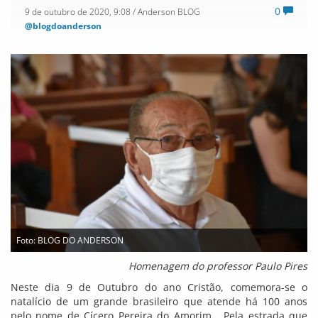
0
9 de outubro de 2020, 9:08
/ Anderson BLOG
@blogdoanderson
Foto: BLOG DO ANDERSON
Homenagem do professor Paulo Pires
Neste dia 9 de Outubro do ano Cristão, comemora-se o
natalício de um grande brasileiro que atende há 100 anos
pelo nome de Cícero Pereira do Amorim… Pela estrada que