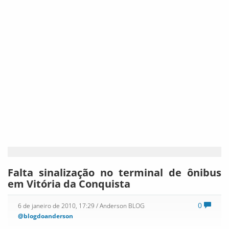
Se orientar no Centro de Vitória da Conquista não é fácil, o
exemplo a Avenida Lauro de Freitas, ponto de maior
circulação de pessoas na cidade. Por falta de placas de
indicação, o maior obstáculo para quem precisa pegar um
ônibus é descobrir em qual abrigo cada linha pára. Com isso
muitas pessoas acabam perdendo muitos ônibus. O
coordenador do Sistema Municipal de Transportes
(SIMTRANS), Luiz Alberto, promete solucionar o problema até
março deste ano. Vamos aguardar!