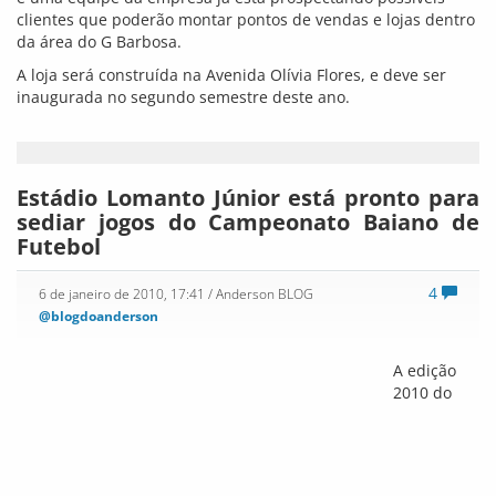
@blogdoanderson
A edição
2010 do Campeonato Baiano de Futebol começa no próximo
dia 16. Graças aos constantes investimentos e serviços de
manutenção feitos pela Prefeitura de Vitória da Conquista no
Estádio Municipal Lomanto Júnior, o campo de futebol vai ser,
mais uma vez, palco para os jogos da competição.
“Nós estamos agora em fase de manutenção preventiva, já
que nos últimos quatro anos a Administração Municipal
investiu mais de 400 mil reais no Lomantão“, afirma o
secretário de Cultura, Turismo, Esporte e Lazer, Gildelson
Felício. Esse investimento maciço possibilitou melhorias como
a iluminação das torres, a substituição do telhado do vestiário
e o aumento do número de portões de saída de emergência.