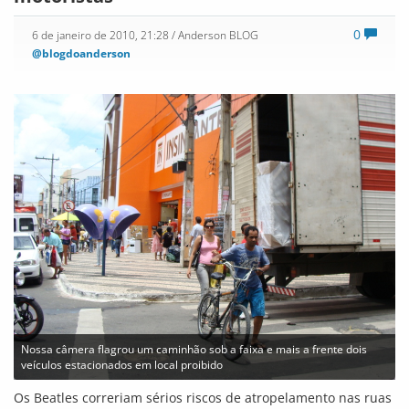
0
6 de janeiro de 2010, 21:28
/ Anderson BLOG
@blogdoanderson
Nossa câmera flagrou um caminhão sob a faixa e mais a frente dois
veículos estacionados em local proibido
Os Beatles correriam sérios riscos de atropelamento nas ruas