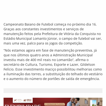
Famíliares de presos fazem novas
denunciam contra agreções no DISEP em
Vitória da Conquista
2
6 de janeiro de 2010, 17:37
/ Anderson BLOG
@blogdoanderson
No último final de semana detentos do Distrito Integrado de
Segurança Pública (DISEP) em Vitória da Conquista, iniciaram
mais uma rebelião. Segundo as famílias dos presos essa foi
uma ação contra maus tratos que os detentos vem
recebendo.