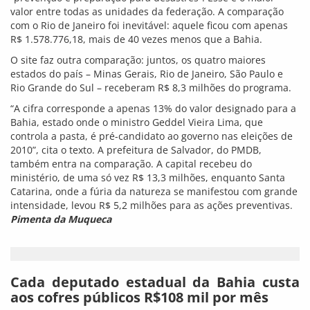
0
6 de janeiro de 2010, 14:18
/ Anderson BLOG
@blogdoanderson
Cada um dos 63 deputados estaduais da Bahia passará a
custar, por mês, R$108 mil aos cofres públicos em 2010,
depois que conseguiram aumentar o valor da verba
indenizatória de R$15 mil para R$29.259,38, a mesma paga
aos parlamentares do estado na Câmara Federal. O reajuste
foi publicado do Diário Oficial do Poder Legislativo em 31 de
dezembro, quando grande parte da sociedade estava
envolvida com as festas de fim de ano.
Com o aumento, os gastos da Assembleia com os deputados
estaduais sofrerá um acréscimo de 15%, totalizando cerca de
R$7 milhões ao mês, mais de R$82 milhões ao ano. A
concessão da benesse fez parte de um acordo entre o
presidente da Casa, Marcelo Nilo (PSDB), e os líderes de todos
os partidos, acertado antes do Natal.
Do total recebido por cada parlamentar por mês, fora a verba
indenizatória, R$60 mil são referentes à verba de gabinete,
que deve ser usada para contratação de até 25 assessores.
Outros R$12,5 mil são referentes ao salário. Os