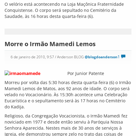
perder o carinho e o espírito de amizade não só com os
membros da SDV, mas com a comunidade.
Mesmo com seu jeito tímido, mostrava-se, no dia a dia, uma
pessoa de um bom humor constante e acolhedor. Além disso,
a sua sabedoria deixava impressionado aqueles que paravam
para conversar com ele.
Bebê de Vitória da Conquista que tem
parte do coração para fora está internada
em Salvador
0
6 de janeiro de 2010, 9:20
/ Anderson BLOG
@blogdoanderson