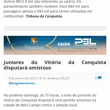
que busca com esta partida definir o seu time titular para a
disputa do campeonato estadual. O alviverde chegou à fase
semifinal do Campeonato Baiano da categoria e pretende, em
2010, buscar uma vaga na Copa São Paulo de Futebol Junior.
Ascom
No Ar: Rádio UESB
3
6 de janeiro de 2010, 11:50
/ Anderson BLOG
@blogdoanderson
Já está no ar, em fase de teste, a Rádio FM UESB, freqüência
97,5. A emissora vem para enriquecer o curso de
Comunicação Social da Universidade Estadual do Sudoeste da
Bahia. Segundo informações a rádio vem com uma
programação moderna tocando desde os clássicos do POP,
MPB a atual musica popular brasileira.
Sintonize e ouça o melhor da música brasileira!