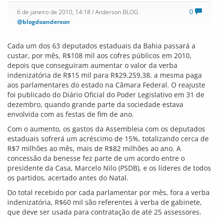
parlamentares também recebem mais R$4 mil para
passagens aéreas e R$3 mil para serem utilizados em
combustível.
Tribuna da Conquista
Juniores do Vitória da Conquista
disputará amistoso
0
6 de janeiro de 2010, 14:16
/ Anderson BLOG
@blogdoanderson
No próximo domingo, às 15 horas, o time de Juniores do
Vitória da Conquista disputará uma partida amistosa na
cidade de Belo Campo contra a seleção local.
O time alviverde tem à frente o treinador Guilhermino Lima,