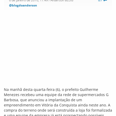
@blogdoanderson
Na manhã desta quarta-feira (6), o prefeito Guilherme
Menezes recebeu uma equipe da rede de supermercados G
Barbosa, que anunciou a implantação de um
empreendimento em Vitória da Conquista ainda neste ano. A
compra do terreno onde será construída a loja foi formalizada
e uma equipe da empresa já está prospectando possíveis
clientes que poderão montar pontos de vendas e lojas dentro
da área do G Barbosa.
A loja será construída na Avenida Olívia Flores, e deve ser
inaugurada no segundo semestre deste ano.
Estádio Lomanto Júnior está pronto para
sediar jogos do Campeonato Baiano de
Futebol
4
6 de janeiro de 2010, 17:41
/ Anderson BLOG