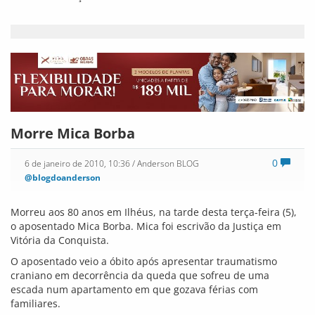
Conquistense. O corpo será sepultado no Cemitério da
Saudade, às 16 horas desta quarta-feira (6).
Morre o Irmão Mamedi Lemos
1
6 de janeiro de 2010, 9:57
/ Anderson BLOG
@blogdoanderson
Por Junior Patente
Morreu por volta das 5:30 horas desta quarta-feira (6) o Irmão
Mamedi Lemos de Matos, aos 92 anos de idade. O corpo será
velado no Vocacionário. Às 15:30h acontece uma Celebração
Eucarística e o sepultamento será às 17 horas no Cemitério
do Kadija.
Religioso, da Congregação Vocacionista, o Irmão Mamedi fez
noviciado em 1977 e desde então serviu à Paróquia Nossa
Senhora Aparecida. Nestes mais de 30 anos de serviços à
Igreja, ele demonstrou sempre zelo no trato das coisas de
Deus, entregando-se totalmente às suas funções, mas, sem