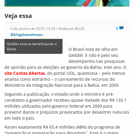
valor entre todas as unidades da federação. A comparação
com o Rio de Janeiro foi inevitável: aquele ficou com apenas
R$ 1.578.776,18, mais de 40 vezes menos que a Bahia.
O site faz outra comparação: juntos, os quatro maiores
estados do país – Minas Gerais, Rio de Janeiro, São Paulo e
Rio Grande do Sul – receberam R$ 8,3 milhões do programa.
“A cifra corresponde a apenas 13% do valor designado para a
Bahia, estado onde o ministro Geddel Vieira Lima, que
controla a pasta, é pré-candidato ao governo nas eleições de
2010”, cita o texto. A prefeitura de Salvador, do PMDB,
também entra na comparação. A capital recebeu do
ministério, de uma só vez R$ 13,3 milhões, enquanto Santa
Catarina, onde a fúria da natureza se manifestou com grande
intensidade, levou R$ 5,2 milhões para as ações preventivas.
Pimenta da Muqueca
Cada deputado estadual da Bahia custa
aos cofres públicos R$108 mil por mês