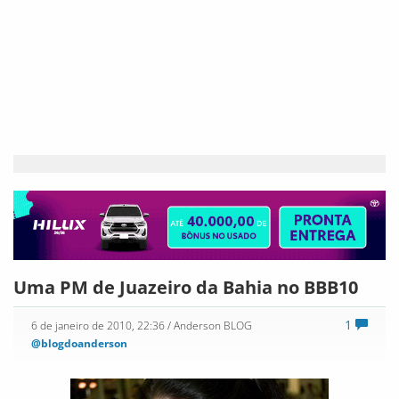
Uma PM de Juazeiro da Bahia no BBB10
1
6 de janeiro de 2010, 22:36
/ Anderson BLOG
@blogdoanderson