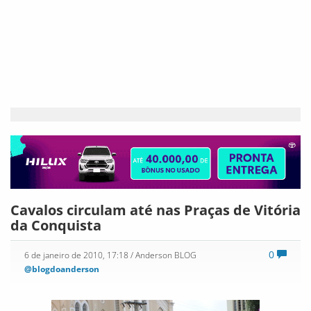
Sem fiscalização os cavalos circulam feito gente
até no Jardim das Borboletas
Assim como bandidos os cavalos também estão em diversos
locais de Vitória da Conquista. Segundo o Secretário de
Serviços Públicos, Miguel Felício, semanalmente são
apreendidos cerca de 30 cavalos e encaminhados a um curral
que fica nas proximidades do posto da Policia Rodoviária
Federal às margens da BR 116.
O Secretário nos informou que está sendo elaborado um
projeto de lei para ser encaminhado ao Legislativo, onde
possibilitará cadastrar os animais, e fixar um chip com
identificação do cavalo e do seu proprietário.
A sociedade aguarda a solução desse problema, tendo em