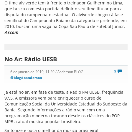
Morre Mica Borba
0
6 de janeiro de 2010, 10:36
/ Anderson BLOG
@blogdoanderson
Morreu aos 80 anos em Ilhéus, na tarde desta terça-feira (5),
o aposentado Mica Borba. Mica foi escrivão da Justiça em
Vitória da Conquista.
O aposentado veio a óbito após apresentar traumatismo
craniano em decorrência da queda que sofreu de uma
escada num apartamento em que gozava férias com
familiares.
O velório está acontecendo na Loja Maçônica Fraternidade