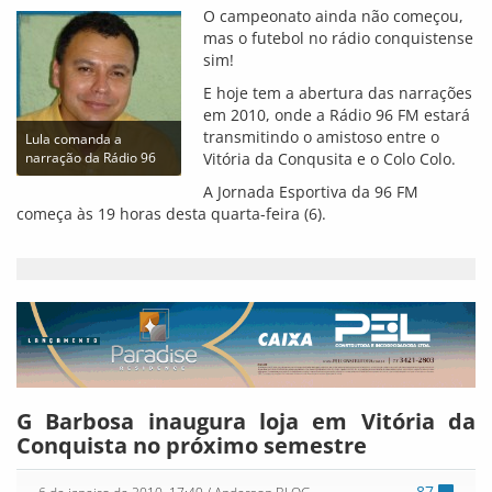
O campeonato ainda não começou,
mas o futebol no rádio conquistense
sim!
E hoje tem a abertura das narrações
em 2010, onde a Rádio 96 FM estará
transmitindo o amistoso entre o
Lula comanda a
narração da Rádio 96
Vitória da Conqusita e o Colo Colo.
A Jornada Esportiva da 96 FM
começa às 19 horas desta quarta-feira (6).
G Barbosa inaugura loja em Vitória da
Conquista no próximo semestre
87
6 de janeiro de 2010, 17:49
/ Anderson BLOG