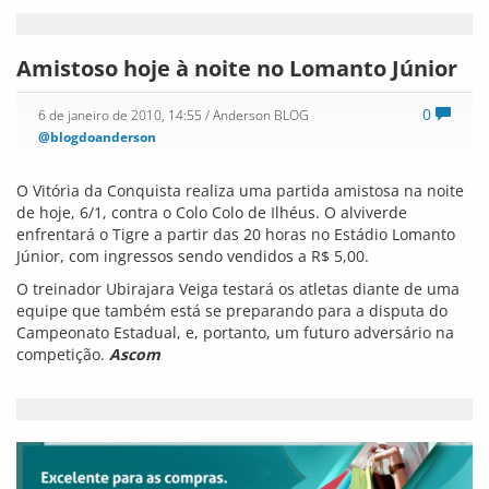
Veja essa
0
6 de janeiro de 2010, 14:35
/ Anderson BLOG
@blogdoanderson
Geddel estaria beneficiando a
Bahia
O Brasil está de olho em
Geddel. E não é pelo seu
desempenho nas pesquisas
de opinião para as eleições ao governo da Bahia, este ano. O
site Contas Abertas
, do portal UOL, questiona – pelo menos
analisa como estranho – o carreamento de recursos do
Ministério da Integração Nacional para a Bahia, em 2009.
Segundo a publicação, o estado onde o ministro é pré-
candidato a governador recebeu quase metade dos R$ 135,1
milhões utilizados pelo governo federal em 2009 para
prevenir danos e prejuízos provocados por desastres naturais
em todo o país.
Foram exatamente R$ 65,4 milhões (48%) do programa de
“prevenção e preparação para desastres”. Esse é o maior