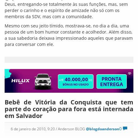
Um bebê de menos de 1 mês de idade que nasceu com parte
do coração fora do corpo está internado em Salvador. A
menina Sofia, nascida no último 28, veio com sua família de
Vitória da Conquista em busca de tratamento para a doença
rara.
Internada no hospital Santa Isabel, a menina é atendida por
uma equipe multi-disciplinar. O coração da criança está na
altura do umbigo. A mãe do bebê, Rafaela, disse que
descobriu o problema no último ultrassom antes do parto.
A criança deixou a Unidade de Terapia Intensiva (UTI) na
manhã desta terça-feira (5). Os médicos ainda analisam o que
fazer, já que uma cirurgia não parece possível. O caso é
raríssimo e atinge um bebê a cada oito milhões.
Correio
«
1
…
4.626
4.627
4.628
4.629
4.630
4.631
4.632
4.633
4.634
…
4.657
»