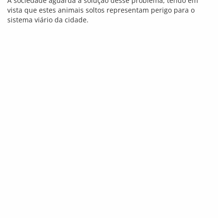
Amistoso hoje à noite no Lomanto Júnior
0
6 de janeiro de 2010, 14:55
/ Anderson BLOG
@blogdoanderson
O Vitória da Conquista realiza uma partida amistosa na noite
de hoje, 6/1, contra o Colo Colo de Ilhéus. O alviverde
enfrentará o Tigre a partir das 20 horas no Estádio Lomanto
Júnior, com ingressos sendo vendidos a R$ 5,00.
O treinador Ubirajara Veiga testará os atletas diante de uma
equipe que também está se preparando para a disputa do
Campeonato Estadual, e, portanto, um futuro adversário na
competição.
Ascom